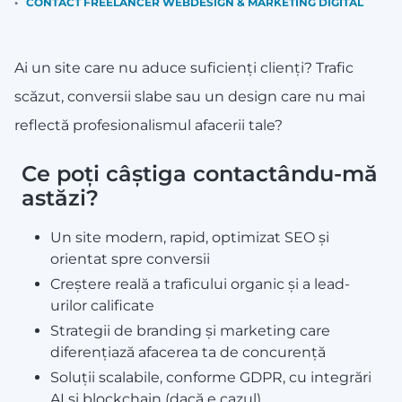
CONTACT FREELANCER WEBDESIGN & MARKETING DIGITAL
Ai un site care nu aduce suficienți clienți? Trafic
scăzut, conversii slabe sau un design care nu mai
reflectă profesionalismul afacerii tale?
Ce poți câștiga contactându-mă
astăzi?
Un site modern, rapid, optimizat SEO și
orientat spre conversii
Creștere reală a traficului organic și a lead-
urilor calificate
Strategii de branding și marketing care
diferențiază afacerea ta de concurență
Soluții scalabile, conforme GDPR, cu integrări
AI și blockchain (dacă e cazul)