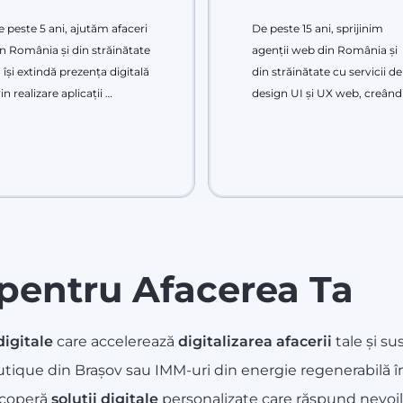
 peste 5 ani, ajutăm afaceri
De peste 15 ani, sprijinim
n România și din străinătate
agenții web din România și
 își extindă prezența digitală
din străinătate cu servicii de
in realizare aplicații …
design UI și UX web, creând
e pentru Afacerea Ta
digitale
care accelerează
digitalizarea afacerii
tale și su
tique din Brașov sau IMM-uri din energie regenerabilă în 
escoperă
soluții digitale
personalizate care răspund nevoilor