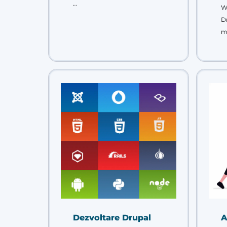
…
W
D
m
Dezvoltare Drupal
A