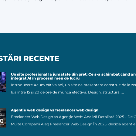
... Pagina nu a fost găsită. - către prima pagină
STĂRI RECENTE
Un site profesional la jumatate din pret: Ce s-a schimbat când a
integrat AI în procesul meu de lucru
Introducere Acum câțiva ani, un site de prezentare construit de la ze
lua între 15 și 20 de ore de muncă efectivă. Design, structură, …
Agenție web design vs freelancer web design
Freelancer Web Design vs Agenție Web: Analiză Detaliată 2025 - De 
Multe Companii Aleg Freelancer Web Design În 2025, decizia agentie