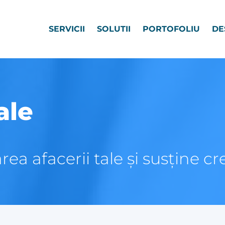
SERVICII
SOLUTII
PORTOFOLIU
DE
ale
rea afacerii tale și susține c