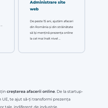
Administrare site
web
De peste 15 ani, ajutăm afaceri
 …
din România și din străinătate
să își mențină prezența online
la cel mai înalt nivel …
sțin
creșterea afacerii online
. De la startup-
UE, te ajut să-ți transformi prezența
 tale, indiferent de industrie.