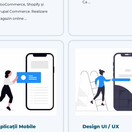
Ca …
ooCommerce, Shopify și
rupal Commerce. Realizare
agazin online …
plicații Mobile
Design UI / UX