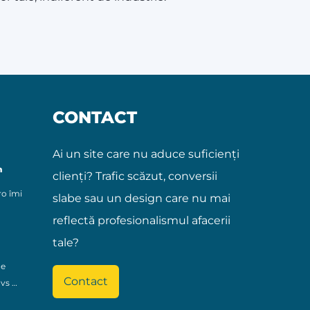
CONTACT
Ai un site care nu aduce suficienți
m
clienți? Trafic scăzut, conversii
ro îmi
slabe sau un design care nu mai
reflectă profesionalismul afacerii
tale?
Ce
Contact
 vs …