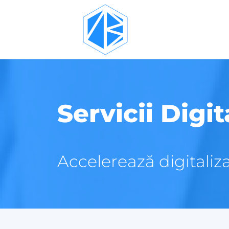
Servicii Digitale - către prima pagină
Servicii Digit
Accelerează digitaliza