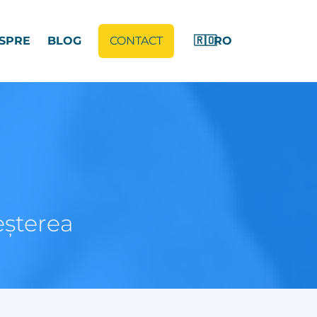
SPRE
BLOG
CONTACT
🇷🇴
RO
reșterea