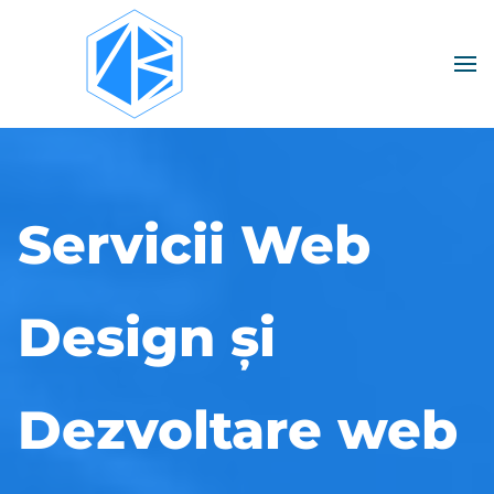
Servicii Web Design și Dezvoltare web - către prima p
Togg
Servicii Web
Design și
Dezvoltare web