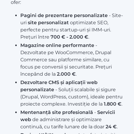
ofer:
Pagini de prezentare personalizate
- Site-
uri
site personalizat
optimizate SEO,
perfecte pentru startup-uri și IMM-uri.
Prețuri între
700 € - 2.000 €
.
Magazine online performante
-
Dezvoltate pe WooCommerce, Drupal
Commerce sau platforme similare, cu
focus pe conversii și securitate. Prețuri
începând de la
2.000 €
.
Dezvoltare CMS și aplicații web
personalizate
- Soluții scalabile și sigure
(Drupal, WordPress, custom), ideale pentru
proiecte complexe. Investiție de la
1.800 €
.
Mentenanță site profesională
-
Servicii
web
de administrare și optimizare
continuă, cu tarife lunare de la doar
24 €
.