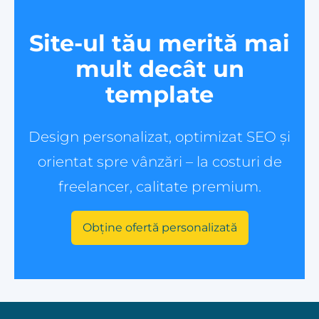
Site-ul tău merită mai
mult decât un
template
Design personalizat, optimizat SEO și
orientat spre vânzări – la costuri de
freelancer, calitate premium.
Obține ofertă personalizată