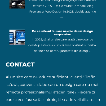
Freelancer Web Design vs Agenție Web: Analiză
Detaliată 2025 - De Ce Multe Companii Aleg
Freelancer Web Design În 2025, decizia agentie
vs …
De ce site-ul tau are nevoie de un design
responsive
În 2025, să ai un site care arată bine doar pe
desktop este ca și cum ai avea o vitrină superbă,
dar închisă pentru jumătate din clienți. …
CONTACT
Ai un site care nu aduce suficienți clienți? Trafic
scăzut, conversii slabe sau un design care nu mai
reflectă profesionalismul afacerii tale? Fiecare zi
care trece fara sa faci nimic, iti scade vizibilitatea in